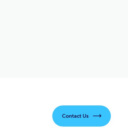
elit. Arcu adipiscing duis erat at enim nullam aenean...
Contact Us
