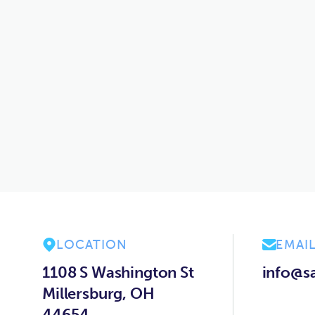
elit. Arcu adipiscing duis erat at enim nullam aenean..
LOCATION
EMAIL


1108 S Washington St
info@s
Millersburg, OH
44654