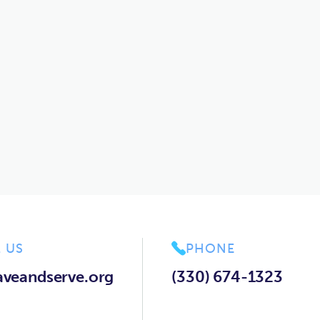
elit. Arcu adipiscing duis erat at enim nullam aenean...
.
 US
PHONE

aveandserve.org
(330) 674-1323